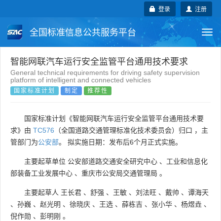
登录
注册
全国标准信息公共服务平台
Togg
navi
国家标准
行业标准
地方标准
智能网联汽车运行安全监管平台通用技术要求
General technical requirements for driving safety supervision
platform of intelligent and connected vehicles
团体标准
企业标准
国际标准
国家标准计划
制定
推荐性
国外标准
技术委员会
国家标准计划《智能网联汽车运行安全监管平台通用技术要
求》由
TC576
（全国道路交通管理标准化技术委员会）归口 ，主
管部门为
公安部
。 拟实施日期：发布后6个月正式实施。
主要起草单位
公安部道路交通安全研究中心
、
工业和信息化
部装备工业发展中心
、
重庆市公安局交通管理局
。
主要起草人
王长君
、
舒强
、
王敏
、
刘法旺
、
戴帅
、
谭海天
、
孙巍
、
赵光明
、
徐晓庆
、
王选
、
薛栋吉
、
张小华
、
杨煜垚
、
倪作勋
、
彭明刚
。