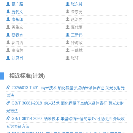
葛广路
张东慧
庞代文
朱东亮
康永印
赵治强
黄生宏
冀代雨
蔡春水
王新伟
郭海清
钟海政
张海蓉
王瑞斌
刘忍肖
张轩
相近标准(计划)
20255013-T-491 纳米技术 硒化镉量子点纳米晶体表征 荧光发射光
谱法
GB/T 36081-2018 纳米技术 硒化镉量子点纳米晶体表征 荧光发射
光谱法
GB/T 39114-2020 纳米技术 单壁碳纳米管的紫外/可见/近红外吸收
光谱表征方法