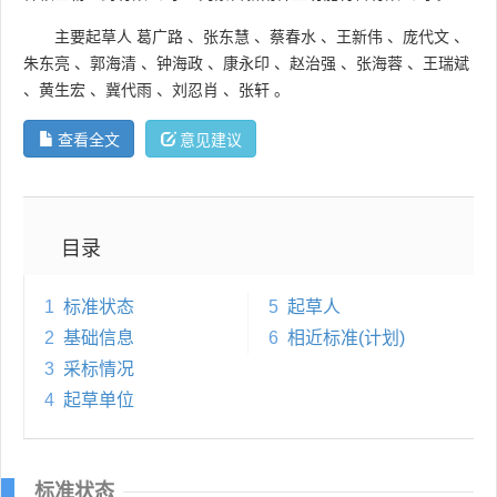
主要起草人
葛广路
、
张东慧
、
蔡春水
、
王新伟
、
庞代文
、
朱东亮
、
郭海清
、
钟海政
、
康永印
、
赵治强
、
张海蓉
、
王瑞斌
、
黄生宏
、
冀代雨
、
刘忍肖
、
张轩
。
查看全文
意见建议
目录
1
标准状态
5
起草人
2
基础信息
6
相近标准(计划)
3
采标情况
4
起草单位
标准状态