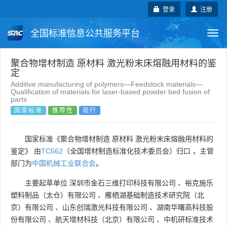
登录
注册
全国标准信息公共服务平台
Togg
navi
国家标准
行业标准
地方标准
聚合物增材制造 原材料 激光粉末床熔融用材料的鉴
定
Additive manufacturing of polymers—Feedstock materials—
团体标准
企业标准
国际标准
Qualification of materials for laser-based powder bed fusion of
parts
国家标准
推荐性
现行
国外标准
技术委员会
国家标准《聚合物增材制造 原材料 激光粉末床熔融用材料的
鉴定》 由
TC562
（全国增材制造标准化技术委员会）归口 ，主管
部门为
中国机械工业联合会
。
主要起草单位
深圳市金石三维打印科技有限公司
、
裕克施乐
塑料制品（太仓）有限公司
、
雁栖湖基础制造技术研究院（北
京）有限公司
、
山东创瑞激光科技有限公司
、
湖南华曙高科技股
份有限公司
、
航天增材科技（北京）有限公司
、
中机研标准技术