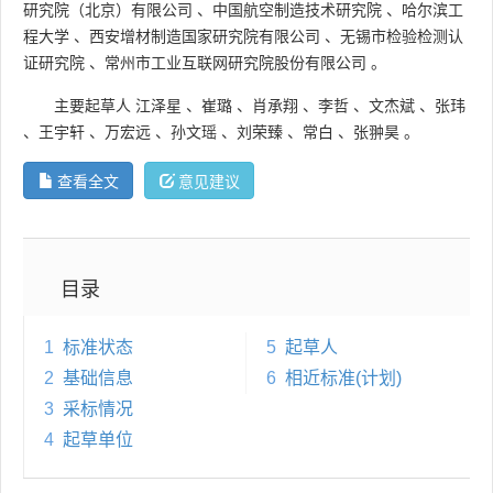
研究院（北京）有限公司
、
中国航空制造技术研究院
、
哈尔滨工
程大学
、
西安增材制造国家研究院有限公司
、
无锡市检验检测认
证研究院
、
常州市工业互联网研究院股份有限公司
。
主要起草人
江泽星
、
崔璐
、
肖承翔
、
李哲
、
文杰斌
、
张玮
、
王宇轩
、
万宏远
、
孙文瑶
、
刘荣臻
、
常白
、
张翀昊
。
查看全文
意见建议
目录
1
标准状态
5
起草人
2
基础信息
6
相近标准(计划)
3
采标情况
4
起草单位