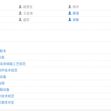
姚燕生
杨环
王金海
薛莲
盛凯
吴敏
钢粉末
仿真
激光粉末床熔融工艺规范
金制件技术规范
融设备
指南
熔融设备
制件技术规范
备可靠性评定