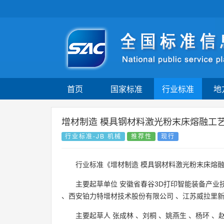
首页
国家标准
行业标准
地
增材制造 模具钢材料激光粉末床熔融工
行业标准-JB 机械
推荐性
现行
行业标准《增材制造 模具钢材料激光粉末床熔
主要起草单位
安徽省春谷3D打印智能装备产业
、
西安铂力特增材技术股份有限公司
、
江苏威拉里
主要起草人
张成林
、
刘桐
、
姚燕生
、
杨环
、