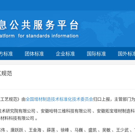
方标准
团体标准
企业标准
国际标准
国外标
艺规范
融工艺规范》由
全国增材制造技术标准化技术委员会
归口上报，主管部门
技术研究院有限公司
、
安徽哈特三维科技有限公司
、
安徽拓宝增材制造科
新材料科技有限公司
。
赵伟
、
唐跃跃
、
王金海
、
薛莲
、
徐峰
、
马巍
、
盛凯
、
吴敏
、
王少武
、