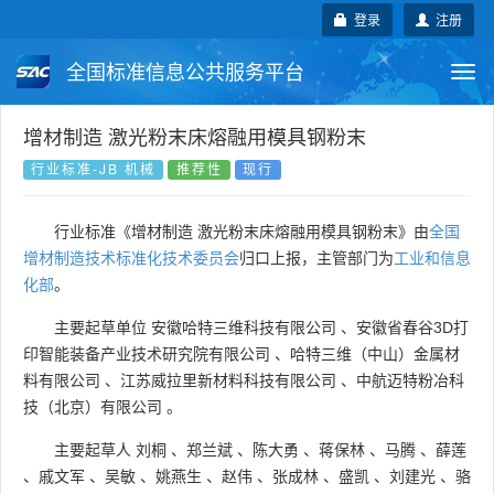
登录
注册
全国标准信息公共服务平台
Togg
navi
国家标准
行业标准
地方标准
增材制造 激光粉末床熔融用模具钢粉末
行业标准-JB 机械
推荐性
现行
团体标准
企业标准
国际标准
行业标准《增材制造 激光粉末床熔融用模具钢粉末》由
全国
国外标准
技术委员会
增材制造技术标准化技术委员会
归口上报，主管部门为
工业和信息
化部
。
主要起草单位
安徽哈特三维科技有限公司
、
安徽省春谷3D打
印智能装备产业技术研究院有限公司
、
哈特三维（中山）金属材
料有限公司
、
江苏威拉里新材料科技有限公司
、
中航迈特粉冶科
技（北京）有限公司
。
主要起草人
刘桐
、
郑兰斌
、
陈大勇
、
蒋保林
、
马腾
、
薛莲
、
戚文军
、
吴敏
、
姚燕生
、
赵伟
、
张成林
、
盛凯
、
刘建光
、
骆