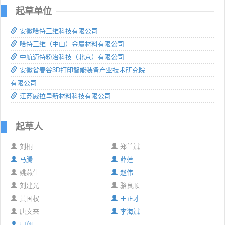
起草单位
安徽哈特三维科技有限公司
哈特三维（中山）金属材料有限公司
中航迈特粉冶科技（北京）有限公司
安徽省春谷3D打印智能装备产业技术研究院
有限公司
江苏威拉里新材料科技有限公司
起草人
刘桐
郑兰斌
马腾
薛莲
姚燕生
赵伟
刘建光
骆良顺
黄国权
王正才
唐文来
李海斌
周翔