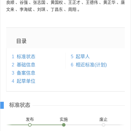
良顺
、
谷强
、
张志国
、
黄国权
、
王正才
、
王德伟
、
黄正华
、
唐
文来
、
李海斌
、
刘琪
、
丁昌东
、
周翔
。
目录
1
标准状态
5
起草人
2
基础信息
6
相近标准(计划)
3
备案信息
4
起草单位
标准状态
发布
实施
废止