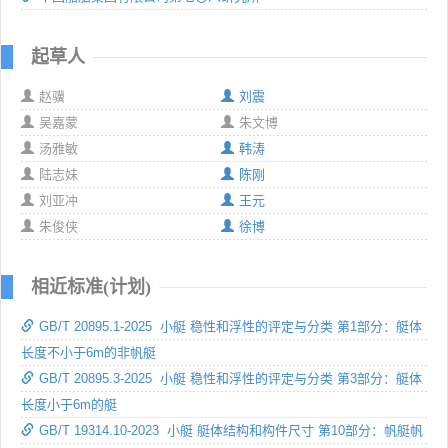
起草人
赵骥
刘震
吴嘉蒙
朱文博
汤雅敏
韩涛
陆志妹
陈刚
刘亚冲
王元
朱俊侠
徐博
相近标准(计划)
GB/T 20895.1-2025 小艇 稳性和浮性的评定与分类 第1部分：艇体
长度不小于6m的非帆艇
GB/T 20895.3-2025 小艇 稳性和浮性的评定与分类 第3部分：艇体
长度小于6m的艇
GB/T 19314.10-2023 小艇 艇体结构和构件尺寸 第10部分：帆艇帆