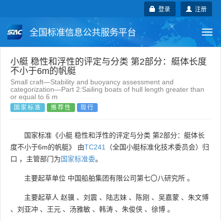
登录
注册
全国标准信息公共服务平台
Togg
navi
国家标准
行业标准
地方标准
小艇 稳性和浮性的评定与分类 第2部分：艇体长度
不小于6m的帆艇
Small craft—Stability and buoyancy assessment and
团体标准
企业标准
国际标准
categorization—Part 2:Sailing boats of hull length greater than
or equal to 6 m
国家标准
推荐性
现行
国外标准
技术委员会
国家标准《小艇 稳性和浮性的评定与分类 第2部分：艇体长
度不小于6m的帆艇》 由
TC241
（全国小艇标准化技术委员会）归
口 ，主管部门为
国家标准委
。
主要起草单位
中国船舶集团有限公司第七〇八研究所
。
主要起草人
赵骥
、
刘震
、
陆志妹
、
陈刚
、
吴嘉蒙
、
朱文博
、
刘亚冲
、
王元
、
汤雅敏
、
韩涛
、
朱俊侠
、
徐博
。