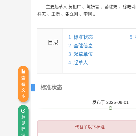
主要起草人
黄祖广
、
陈妍言
、
薛瑞娟
、
徐皓莉
祥志
、
王潇
、
张立刚
、
李珂
。
1
标准状态
5
目录
2
基础信息
3
起草单位
4
起草人
查
看
标准状态
文
本
发布
于 2025-08-01
意
见
代替了以下标准
建
议