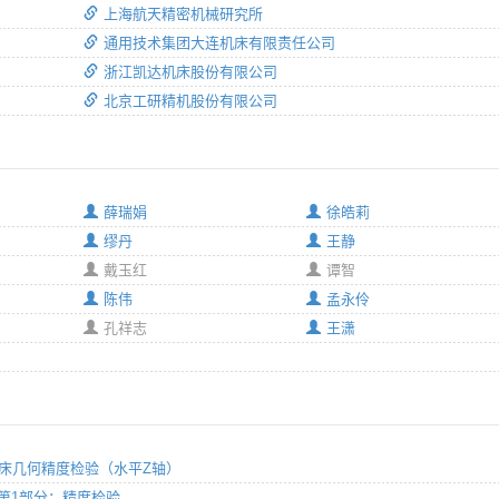
上海航天精密机械研究所
通用技术集团大连机床有限责任公司
浙江凯达机床股份有限公司
北京工研精机股份有限公司
薛瑞娟
徐皓莉
缪丹
王静
戴玉红
谭智
陈伟
孟永伶
孔祥志
王潇
卧式机床几何精度检验（水平Z轴）
床 第1部分：精度检验