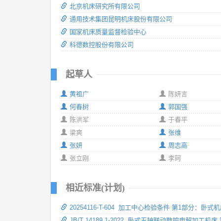
北京机床研究所有限公司
通用技术集团昆明机床股份有限公司
国家机床质量监督检验中心
科德数控股份有限公司
起草人
黄祖广
陈妍言
何春树
郭国强
陈洪军
于春平
梁爽
张维
张妍
周志高
张立刚
李珂
相近标准(计划)
20254116-T-604 加工中心检验条件 第1部分：
JB/T 14189.1-2022 卧式五轴联动数控电解加工机