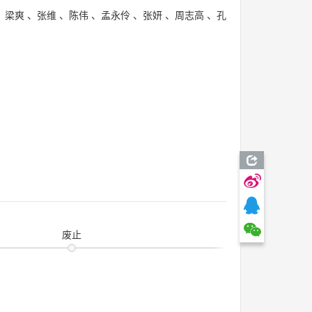
、
梁爽
、
张维
、
陈伟
、
孟永伶
、
张妍
、
周志高
、
孔
废止