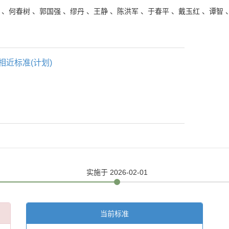
、
何春树
、
郭国强
、
缪丹
、
王静
、
陈洪军
、
于春平
、
戴玉红
、
谭智
相近标准(计划)
实施
于 2026-02-01
当前标准