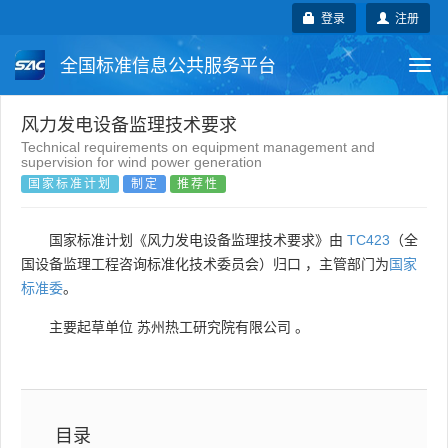
登录
注册
全国标准信息公共服务平台
Togg
navi
国家标准
行业标准
地方标准
风力发电设备监理技术要求
Technical requirements on equipment management and
supervision for wind power generation
团体标准
企业标准
国际标准
国家标准计划
制定
推荐性
国外标准
技术委员会
国家标准计划《风力发电设备监理技术要求》由
TC423
（全
国设备监理工程咨询标准化技术委员会）归口 ，主管部门为
国家
标准委
。
主要起草单位
苏州热工研究院有限公司
。
目录