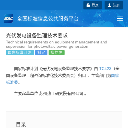
登录
注册
全国标准信息公共服务平台
Togg
navi
国家标准
行业标准
地方标准
光伏发电设备监理技术要求
Technical requirements on equipment management and
supervision for photovoltaic power generation
团体标准
企业标准
国际标准
国家标准计划
制定
推荐性
国外标准
技术委员会
国家标准计划《光伏发电设备监理技术要求》由
TC423
（全
国设备监理工程咨询标准化技术委员会）归口 ，主管部门为
国家
标准委
。
主要起草单位
苏州热工研究院有限公司
。
目录