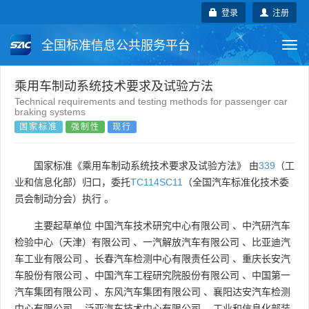
登录
注册
全国标准信息公共服务平台
Togg
navi
国家标准
行业标准
地方标准
乘用车制动系统技术要求及试验方法
Technical requirements and testing methods for passenger car
braking systems
团体标准
企业标准
国际标准
国家标准
强制性
现行
国外标准
技术委员会
国家标准《乘用车制动系统技术要求及试验方法》 由
339
（工
业和信息化部）归口，委托
TC114SC11
（全国汽车标准化技术委
员会制动分会）执行 。
主要起草单位
中国汽车技术研究中心有限公司
、
中汽研汽车
检验中心（天津）有限公司
、
一汽解放汽车有限公司
、
比亚迪汽
车工业有限公司
、
长春汽车检测中心有限责任公司
、
重庆长安汽
车股份有限公司
、
中国汽车工程研究院股份有限公司
、
中国第一
汽车集团有限公司
、
东风汽车集团有限公司
、
襄阳达安汽车检测
中心有限公司
、
泛亚汽车技术中心有限公司
、
工业和信息化部装