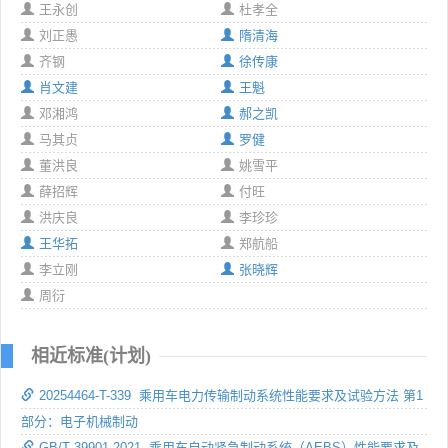
王永创
杜孝全
刘正愚
隋清海
齐钢
徐传康
肖文建
王魁
邓湘鸿
郝之凯
马其贞
罗健
董洪良
姚雪平
薛招辉
付旺
洪庆良
李珍珍
王华拓
郑航船
李立刚
张晓辉
周衍
相近标准(计划)
20254464-T-339 乘用车电力传输制动系统性能要求及试验方法 第1
部分：电子机械制动
GB/T 39901-2021 乘用车自动紧急制动系统（AEBS）性能要求及