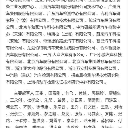
备工业发展中心
、
上海汽车集团股份有限公司技术中心
、
广州汽
车集团股份有限公司
、
广东汽车检测中心有限公司
、
吉利汽车研
究院（宁波）有限公司
、
华为技术有限公司
、
长城汽车股份有限
公司
、
北京车和家汽车科技有限公司
、
中汽研新能源汽车检验中
心（天津）有限公司
、
特斯拉（上海）有限公司
、
蔚来汽车科技
（安徽）有限公司
、
奇瑞捷豹路虎汽车有限公司
、
智己汽车科技
有限公司
、
芜湖伯特利汽车安全系统股份有限公司
、
合众新能源
汽车股份有限公司
、
一汽-大众汽车有限公司
、
广州小鹏汽车科技
有限公司
、
北京汽车股份有限公司
、
北京汽车集团越野车有限公
司
、
浙江亚太机电股份有限公司
、
浙江万安科技股份有限公司
、
中汽院（重庆）汽车检测有限公司
、
招商局检测车辆技术研究院
有限公司
、
上海机动车检测认证技术研究中心有限公司
。
主要起草人
王兆
、
田富刚
、
何飞
、
付越
、
郭瑞玲
、
廖银生
、
王永创
、
杜孝全
、
朱彤
、
兰昊
、
刘正愚
、
隋清海
、
闫涛卫
、
何云东
、
齐钢
、
徐传康
、
朱宗云
、
王乔
、
肖文建
、
王魁
、
刘地
、
张永生
、
邓湘鸿
、
郝之凯
、
赵亮
、
张旭
、
马其贞
、
罗健
、
张
路
、
王春婷
、
董洪良
、
姚雪平
、
秦宏伟
、
路玉坤
、
薛招辉
、
付
旺
、
段国浩
、
季国田
、
洪庆良
、
李珍珍
、
杨文谦
、
李恒志
、
王