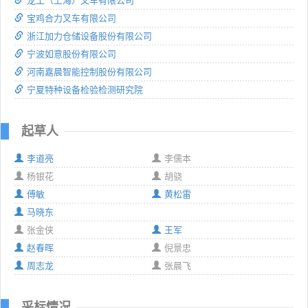
龙工（上海）叉车有限公司
宝鸡合力叉车有限公司
浙江加力仓储设备股份有限公司
宁波如意股份有限公司
河南嘉晨智能控制股份有限公司
宁夏特种设备检验检测研究院
起草人
李道亮
李儒本
杨银花
胡骁
傅敏
黄松雷
马晓东
张金侠
王军
赵春晖
倪景忠
周志龙
张晨飞
采标情况