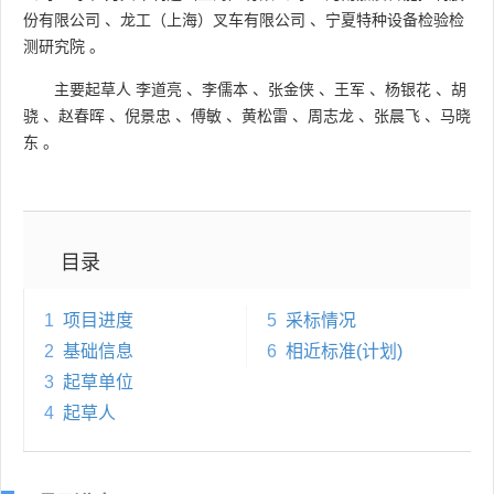
份有限公司
、
龙工（上海）叉车有限公司
、
宁夏特种设备检验检
测研究院
。
主要起草人
李道亮
、
李儒本
、
张金侠
、
王军
、
杨银花
、
胡
骁
、
赵春晖
、
倪景忠
、
傅敏
、
黄松雷
、
周志龙
、
张晨飞
、
马晓
东
。
目录
1
项目进度
5
采标情况
2
基础信息
6
相近标准(计划)
3
起草单位
4
起草人