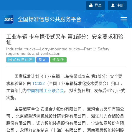
登录
注册
全国标准信息公共服务平台
Togg
navi
国家标准
行业标准
地方标准
工业车辆 卡车携带式叉车 第1部分：安全要求和验
证
Industrial trucks—Lorry-mounted trucks—Part 1: Safety
团体标准
企业标准
国际标准
requirements and verification
国家标准计划
制定
推荐性
国外标准
技术委员会
国家标准计划《工业车辆 卡车携带式叉车 第1部分：安全要
求和验证》由
TC332
（全国工业车辆标准化技术委员会）归口 ，
主管部门为
中国机械工业联合会
。 拟实施日期：发布后6个月正式
实施。
主要起草单位
安徽合力股份有限公司
、
宝鸡合力叉车有限公
司
、
北京起重运输机械设计研究院有限公司
、
浙江加力仓储设备
股份有限公司
、
诺力智能装备股份有限公司
、
宁波如意股份有限
公司
、
永恒力叉车制造（上海）有限公司
、
河南嘉晨智能控制股