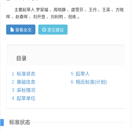
主要起草人
罗家福
、
周晓静
、
虞雪芬
、
王丹
、
王英
、
方晓
晖
、
赵春晖
、
刘开登
、
刘利明
、
倪栋
。
查看全文
意见建议
目录
1
标准状态
5
起草人
2
基础信息
6
相近标准(计划)
3
采标情况
4
起草单位
标准状态