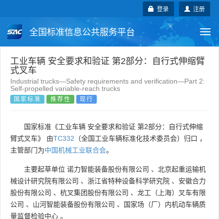
登录
注册
全国标准信息公共服务平台
Togg
navi
国家标准
行业标准
地方标准
工业车辆 安全要求和验证 第2部分：自行式伸缩臂
式叉车
Industrial trucks—Safety requirements and verification—Part 2:
团体标准
企业标准
国际标准
Self-propelled variable-reach trucks
国家标准
推荐性
现行
国外标准
技术委员会
国家标准《工业车辆 安全要求和验证 第2部分：自行式伸缩
臂式叉车》 由
TC332
（全国工业车辆标准化技术委员会）归口 ，
主管部门为
中国机械工业联合会
。
主要起草单位
诺力智能装备股份有限公司
、
北京起重运输机
械设计研究院有限公司
、
浙江省特种设备科学研究院
、
安徽合力
股份有限公司
、
杭叉集团股份有限公司
、
龙工（上海）叉车有限
公司
、
山河智能装备股份有限公司
、
国家场（厂）内机动车辆质
量监督检验中心
。