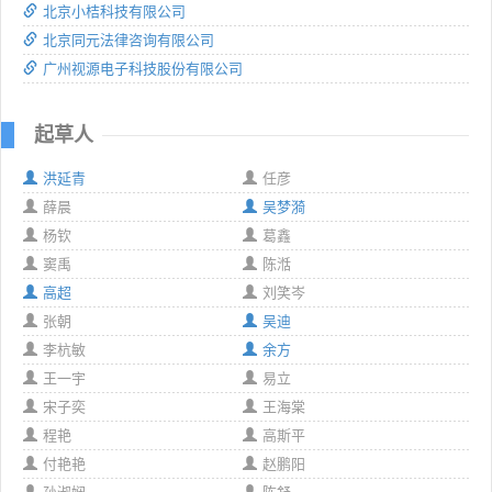
北京小桔科技有限公司
北京同元法律咨询有限公司
广州视源电子科技股份有限公司
起草人
洪延青
任彦
薛晨
吴梦漪
杨钦
葛鑫
窦禹
陈湉
高超
刘笑岑
张朝
吴迪
李杭敏
余方
王一宇
易立
宋子奕
王海棠
程艳
高斯平
付艳艳
赵鹏阳