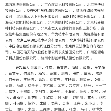
城汽车股份有限公司
、
北京百度网讯科技有限公司
、
北京三快科
技有限公司
、
OPPO广东移动通信有限公司
、
维沃移动通信有限
公司
、
北京腾云天下科技有限公司
、
掌阅科技股份有限公司
、
上
海商汤智能科技有限公司
、
北京尚隐科技有限公司
、
北京转转精
神科技有限责任公司
、
北京市竞天公诚律师事务所上海分所
、
奇
安信科技集团股份有限公司
、
华为技术有限公司
、
荣耀终端有限
公司
、
北京三星通信技术研究有限公司
、
北京小桔科技有限公司
、
中国电信股份有限公司江西分公司
、
北京同元法律咨询有限公
司
、
中国石油天然气股份有限公司长庆油田分公司
、
广州视源电
子科技股份有限公司
、
杭州小影创新科技股份有限公司
。
主要起草人
洪延青
、
任彦
、
朱雪峰
、
薛颖
、
薛晨
、
吴梦漪
、
葛梦莹
、
何延哲
、
杨钦
、
葛鑫
、
胡影
、
田申
、
窦禹
、
陈湉
、
何云云
、
李妍洁
、
高超
、
刘笑岑
、
李昳婧
、
林星辰
、
张朝
、
吴迪
、
薛晶
、
徐全全
、
李杭敏
、
余方
、
袁立志
、
杨丹
、
王一宇
、
易立
、
王敬周
、
李阳春
、
宋子奕
、
王海棠
、
黄蓉
、
刘榕
、
程
艳
、
高斯平
、
田林川
、
毛欣怡
、
付艳艳
、
赵鹏阳
、
衣强
、
赵晓
娜
、
孙淑娴
、
陈舒
、
成瑾
、
陆萌
、
吴庚
、
王兴
、
宋小艾
、
李
世红
、
周杨
、
朱垒
、
王丹辉
、
解伯延
、
张成
、
马可
、
张博文