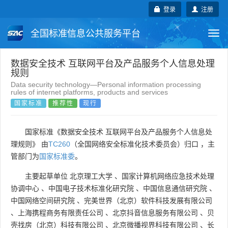
登录
注册
全国标准信息公共服务平台
Togg
navi
国家标准
行业标准
地方标准
数据安全技术 互联网平台及产品服务个人信息处理
规则
Data security technology—Personal information processing
团体标准
企业标准
国际标准
rules of internet platforms, products and services
国家标准
推荐性
现行
国外标准
技术委员会
国家标准《数据安全技术 互联网平台及产品服务个人信息处
理规则》 由
TC260
（全国网络安全标准化技术委员会）归口 ，主
管部门为
国家标准委
。
主要起草单位
北京理工大学
、
国家计算机网络应急技术处理
协调中心
、
中国电子技术标准化研究院
、
中国信息通信研究院
、
中国网络空间研究院
、
完美世界（北京）软件科技发展有限公司
、
上海携程商务有限责任公司
、
北京抖音信息服务有限公司
、
贝
壳找房（北京）科技有限公司
、
北京微播视界科技有限公司
、
长