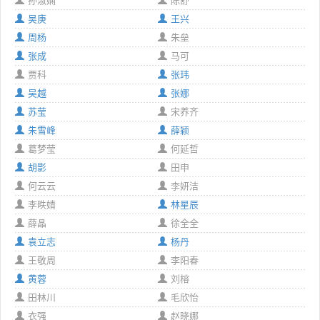
孙淑娴
陈舒
吴庚
王兴
周杨
朱垒
张成
马可
贾科
张玮
吴越
张娜
苏莹
宋养齐
朱雪峰
薛颖
葛梦莹
何延哲
胡影
田申
何云云
李妍洁
李昳婧
林星辰
薛晶
徐全全
袁立志
杨丹
王敬周
李阳春
黄蓉
刘榕
田林川
毛欣怡
衣强
赵晓娜