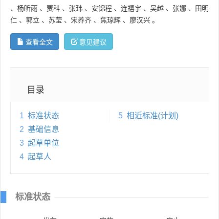
、
杨昕雨
、
贾科
、
张玮
、
安锦程
、
连禧宇
、
吴越
、
张娜
、
田明
仁
、
郭立
、
苏莹
、
宋养齐
、
焦琼辉
、
廖汉兴
。
查看全文
意见建议
目录
1
标准状态
5
相近标准(计划)
2
基础信息
3
起草单位
4
起草人
标准状态