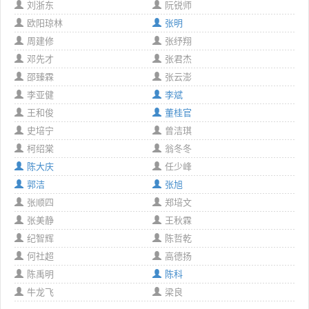
刘浙东
阮锐师
欧阳琼林
张明
周建修
张纾翔
邓先才
张君杰
邵臻霖
张云澎
李亚健
李斌
王和俊
董桂官
史培宁
曾洁琪
柯绍棠
翁冬冬
陈大庆
任少峰
郭洁
张旭
张顺四
郑培文
张美静
王秋霖
纪智辉
陈哲乾
何社超
高德扬
陈禹明
陈科
牛龙飞
梁良