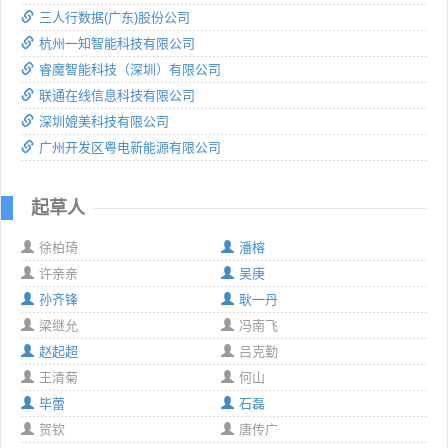
三人行数据(广东)股份公司
杭州一知智能科技有限公司
睿魔智能科技（深圳）有限公司
联通在线信息科技有限公司
深圳媲美科技有限公司
广州开发区粤电新能源有限公司
起草人
徐柏琦
潘榕
许亲亲
吴庚
孙齐锋
耿一丹
梁继允
冯南飞
赵起超
吕克勤
王清菊
何山
毕蕾
石磊
贺钦
唐传广