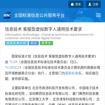
登录
注册
全国标准信息公共服务平台
Togg
navi
国家标准
行业标准
地方标准
信息技术 客服型虚拟数字人通用技术要求
Information technology—General technical requirements for
customer service virtual digital human
团体标准
企业标准
国际标准
国家标准计划
制定
推荐性
国外标准
技术委员会
国家标准计划《信息技术 客服型虚拟数字人通用技术要求》
由
TC28
（全国信息技术标准化技术委员会）归口，
TC28SC24
（全国信息技术标准化技术委员会计算机图形图像处理
及环境数据表示分会）执行 ，主管部门为
国家标准委
。 拟实施日
期：发布即实施。
主要起草单位
北京市商汤科技开发有限公司
、
中国电子技术
标准化研究院
、
深圳赛西信息技术有限公司
、
厦门赛西科技发展
有限责任公司
、
北京理工大学
、
北京津发科技股份有限公司
、
北
京赢动实认证服务有限公司
、
中移（杭州）信息技术有限公司
、