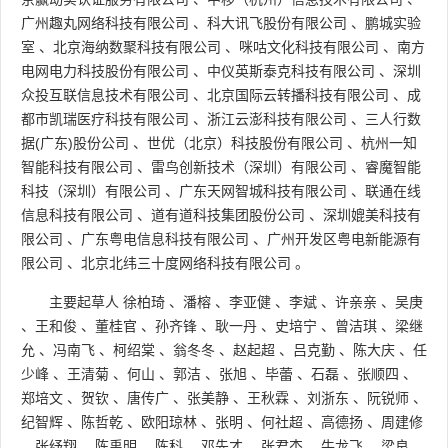
广州趣丸网络科技有限公司
、
科大讯飞股份有限公司
、
鹏城实验
室
、
北京海纳数聚科技有限公司
、
咪咕文化科技有限公司
、
南方
电网电力科技股份有限公司
、
中仪英斯泰克科技有限公司
、
深圳
众投互联信息技术有限公司
、
北京国际云转播科技有限公司
、
成
都市凯瑞医疗科技有限公司
、
浙江云澎科技有限公司
、
三人行数
据(广东)股份公司
、
世优（北京）科技股份有限公司
、
杭州一知
智能科技有限公司
、
雷鸟创新技术（深圳）有限公司
、
睿魔智能
科技（深圳）有限公司
、
广东天网智城科技有限公司
、
联通在线
信息科技有限公司
、
道有道科技集团股份公司
、
深圳媲美科技有
限公司
、
广东粤电信息科技有限公司
、
广州开发区粤电新能源有
限公司
、
北京北纬三十度网络科技有限公司
。
主要起草人
徐柏琦
、
潘榕
、
李亚健
、
李斌
、
许亲亲
、
吴庚
、
王和俊
、
董桂官
、
孙齐锋
、
耿一丹
、
史培宁
、
曾洁琪
、
梁继
允
、
冯南飞
、
柯绍棠
、
翁冬冬
、
赵起超
、
吕克勤
、
陈大庆
、
任
少峰
、
王清菊
、
何山
、
郭洁
、
张旭
、
毕蕾
、
石磊
、
张顺四
、
郑培文
、
贺钦
、
唐传广
、
张美静
、
王秋霖
、
刘浙东
、
阮锐师
、
纪智辉
、
陈哲乾
、
欧阳琼林
、
张明
、
何社超
、
高德扬
、
周建修
、
张纾翔
、
陈禹明
、
陈科
、
邓先才
、
张君杰
、
牛龙飞
、
梁良
、