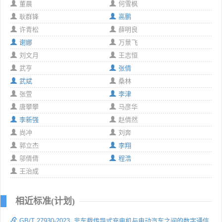
董晨
何雪枫
耿群锋
高鹏
许青松
薛明良
谢娜
万景飞
刘文月
王志恒
武亨
张倩
武斌
桑林
张萱
李津
唐攀攀
马彦华
李新强
赵倩然
尚冲
刘奔
郭立杰
李翔
邬倩倩
程浩
王治成
相近标准(计划)
GB/T 27930-2023 非车载传导式充电机与电动汽车之间的数字通信