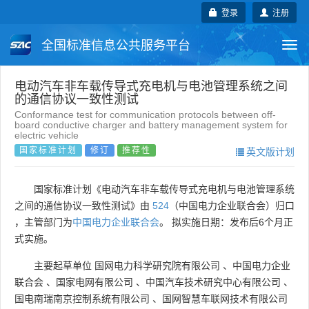
登录
注册
全国标准信息公共服务平台
Togg
navi
国家标准
行业标准
地方标准
电动汽车非车载传导式充电机与电池管理系统之间
的通信协议一致性测试
Conformance test for communication protocols between off-
团体标准
企业标准
国际标准
board conductive charger and battery management system for
electric vehicle
国家标准计划
修订
推荐性
英文版计划
国外标准
技术委员会
国家标准计划《电动汽车非车载传导式充电机与电池管理系统
之间的通信协议一致性测试》由
524
（中国电力企业联合会）归口
，主管部门为
中国电力企业联合会
。 拟实施日期：发布后6个月正
式实施。
主要起草单位
国网电力科学研究院有限公司
、
中国电力企业
联合会
、
国家电网有限公司
、
中国汽车技术研究中心有限公司
、
国电南瑞南京控制系统有限公司
、
国网智慧车联网技术有限公司