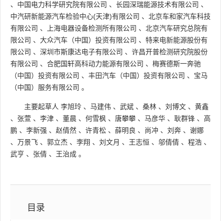
、
中国电力科学研究院有限公司
、
长园深瑞能源技术有限公司
、
中汽研新能源汽车检验中心(天津)有限公司
、
北京车和家汽车科技
有限公司
、
上海电器设备检测所有限公司
、
北京汽车研究总院有
限公司
、
大众汽车（中国）投资有限公司
、
特来电新能源股份有
限公司
、
深圳市斯康达电子有限公司
、
许昌开普检测研究院股份
有限公司
、
合肥国轩高科动力能源有限公司
、
梅赛德斯一奔驰
（中国）投资有限公司
、
丰田汽车（中国）投资有限公司
、
宝马
（中国）服务有限公司
。
主要起草人
李旭玲
、
马建伟
、
武斌
、
桑林
、
刘博文
、
黄鑫
、
张萱
、
李津
、
董晨
、
何雪枫
、
唐攀攀
、
马彦华
、
耿群锋
、
高
鹏
、
李新强
、
赵倩然
、
许青松
、
薛明良
、
尚冲
、
刘奔
、
谢娜
、
万景飞
、
郭立杰
、
李翔
、
刘文月
、
王志恒
、
邬倩倩
、
程浩
、
武亨
、
张倩
、
王治成
。
目录