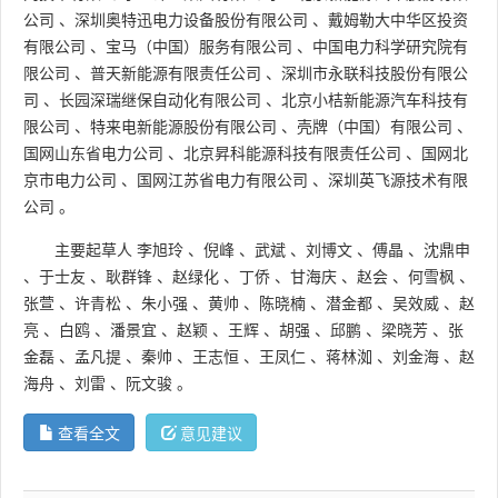
公司
、
深圳奥特迅电力设备股份有限公司
、
戴姆勒大中华区投资
有限公司
、
宝马（中国）服务有限公司
、
中国电力科学研究院有
限公司
、
普天新能源有限责任公司
、
深圳市永联科技股份有限公
司
、
长园深瑞继保自动化有限公司
、
北京小桔新能源汽车科技有
限公司
、
特来电新能源股份有限公司
、
壳牌（中国）有限公司
、
国网山东省电力公司
、
北京昇科能源科技有限责任公司
、
国网北
京市电力公司
、
国网江苏省电力有限公司
、
深圳英飞源技术有限
公司
。
主要起草人
李旭玲
、
倪峰
、
武斌
、
刘博文
、
傅晶
、
沈鼎申
、
于士友
、
耿群锋
、
赵绿化
、
丁侨
、
甘海庆
、
赵会
、
何雪枫
、
张萱
、
许青松
、
朱小强
、
黄帅
、
陈晓楠
、
潜金都
、
吴效威
、
赵
亮
、
白鸥
、
潘景宜
、
赵颖
、
王辉
、
胡强
、
邱鹏
、
梁晓芳
、
张
金磊
、
孟凡提
、
秦帅
、
王志恒
、
王凤仁
、
蒋林洳
、
刘金海
、
赵
海舟
、
刘雷
、
阮文骏
。
查看全文
意见建议