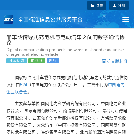
登录
注册
全国标准信息公共服务平台
Togg
navi
国家标准
行业标准
地方标准
非车载传导式充电机与电动汽车之间的数字通信协
议
Digital communication protocols between off-board conductive
团体标准
企业标准
国际标准
charger and electric vehicle
国家标准
推荐性
现行
英文版标准
国外标准
技术委员会
国家标准《非车载传导式充电机与电动汽车之间的数字通信协
议》 由
524
（中国电力企业联合会）归口 ，主管部门为
中国电力
企业联合会
。
主要起草单位
国网电力科学研究院有限公司
、
中国电力企业
联合会
、
国家电网有限公司
、
南瑞集团有限公司
、
青岛海汇德电
气有限公司
、
西安领充创享新能源科技有限公司
、
万帮数字能源
股份有限公司
、
大众汽车（中国）投资有限公司
、
国网智慧车联
网技术有限公司
、
许继集团有限公司
、
北京新能源汽车股份有限