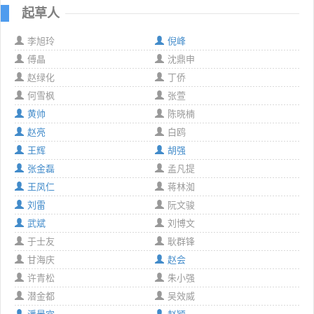
起草人
李旭玲
倪峰
傅晶
沈鼎申
赵绿化
丁侨
何雪枫
张萱
黄帅
陈晓楠
赵亮
白鸥
王辉
胡强
张金磊
孟凡提
王凤仁
蒋林洳
刘雷
阮文骏
武斌
刘博文
于士友
耿群锋
甘海庆
赵会
许青松
朱小强
潜金都
吴效威