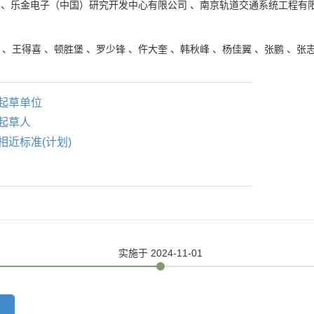
、
乐金电子（中国）研究开发中心有限公司
、
南京轨道交通系统工程有
、
王得喜
、
顿胜堡
、
罗少锋
、
仵大奎
、
韩秋峰
、
杨佳翼
、
张鹏
、
张
起草单位
起草人
相近标准(计划)
实施
于 2024-11-01