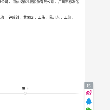
限公司
、
海信视像科技股份有限公司
、
广州市标准化
志海
、
钟成剑
、
黄荣国
、
王伟
、
陈开东
、
王蔚
。
废止