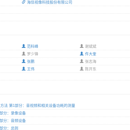
海信视像科技股份有限公司
范科峰
谢斌斌
罗少锋
仵大奎
张鹏
张志海
王伟
陈开东
设备检验方法 第1部分：音视频和相关设备功耗的测量
 第4部分：录像设备
 第6部分：音频设备
第1部分：总则