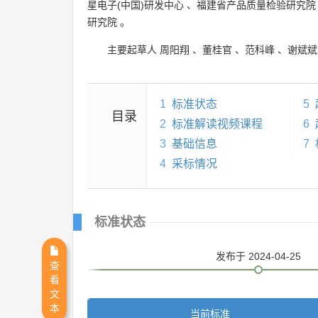
星电子(中国)研发中心
、
福建省产品质量检验研究院
研究院
。
主要起草人
周阳翔
、
董桂官
、
范科峰
、
谢斌斌
1
标准状态
5
目录
2
标准解读视频课程
6
3
基础信息
7
4
采标情况
标准状态
发布
于 2024-04-25
查
看
文
本
当前标准