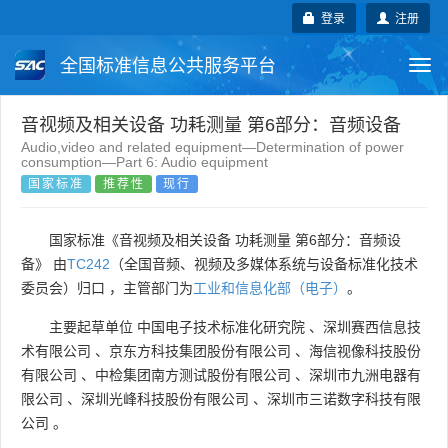
登录
注册
全国标准信息公共服务平台
Togg
navi
国家标准
行业标准
地方标准
音视频及相关设备 功耗测量 第6部分：音频设备
Audio,video and related equipment—Determination of power
consumption—Part 6: Audio equipment
团体标准
企业标准
国际标准
国家标准
推荐性
现行
国外标准
技术委员会
国家标准《音视频及相关设备 功耗测量 第6部分：音频设
备》 由
TC242
（全国音频、视频及多媒体系统与设备标准化技术
委员会）归口 ，主管部门为
工业和信息化部（电子）
。
主要起草单位
中国电子技术标准化研究院
、
深圳赛西信息技
术有限公司
、
京东方科技集团股份有限公司
、
海信视像科技股份
有限公司
、
中检集团南方测试股份有限公司
、
深圳市九洲电器有
限公司
、
深圳光峰科技股份有限公司
、
深圳市三诺数字科技有限
公司
。