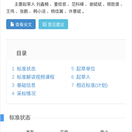
主要起草人
刘鑫楠
、
董桂官
、
范科峰
、
谢斌斌
、
顿胜堡
、
王伟
、
张鹏
、
韩小洁
、
杨佳翼
、
许惠斌
。
查看全文
意见建议
目录
1
标准状态
5
起草单位
2
标准解读视频课程
6
起草人
3
基础信息
7
相近标准(计划)
4
采标情况
标准状态
发布
实施
废止