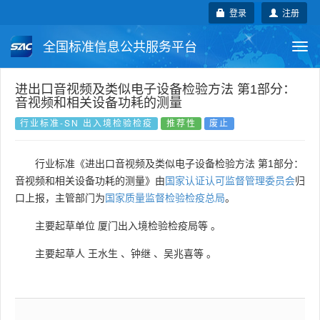
登录
注册
全国标准信息公共服务平台
Togg
navi
国家标准
行业标准
地方标准
进出口音视频及类似电子设备检验方法 第1部分：
音视频和相关设备功耗的测量
团体标准
企业标准
国际标准
行业标准-SN 出入境检验检疫
推荐性
废止
国外标准
技术委员会
行业标准《进出口音视频及类似电子设备检验方法 第1部分：
音视频和相关设备功耗的测量》由
国家认证认可监督管理委员会
归
口上报，主管部门为
国家质量监督检验检疫总局
。
主要起草单位
厦门出入境检验检疫局等
。
主要起草人
王水生
、
钟继
、
吴兆喜等
。