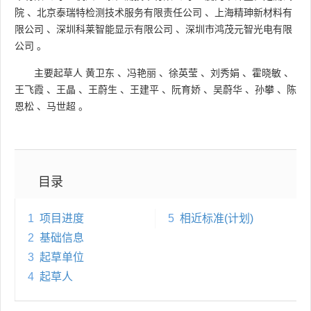
院
、
北京泰瑞特检测技术服务有限责任公司
、
上海精珅新材料有
限公司
、
深圳科莱智能显示有限公司
、
深圳市鸿茂元智光电有限
公司
。
主要起草人
黄卫东
、
冯艳丽
、
徐英莹
、
刘秀娟
、
霍晓敏
、
王飞霞
、
王晶
、
王蔚生
、
王建平
、
阮育娇
、
吴蔚华
、
孙攀
、
陈
恩松
、
马世超
。
目录
1
项目进度
5
相近标准(计划)
2
基础信息
3
起草单位
4
起草人