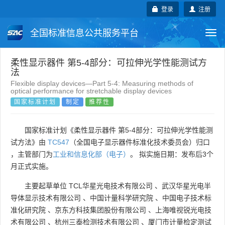
登录
注册
全国标准信息公共服务平台
Togg
navi
国家标准
行业标准
地方标准
柔性显示器件 第5-4部分：可拉伸光学性能测试方
法
Flexible display devices—Part 5-4: Measuring methods of
团体标准
企业标准
国际标准
optical performance for stretchable display devices
国家标准计划
制定
推荐性
国外标准
技术委员会
国家标准计划《柔性显示器件 第5-4部分：可拉伸光学性能测
试方法》由
TC547
（全国电子显示器件标准化技术委员会）归口
，主管部门为
工业和信息化部（电子）
。 拟实施日期：发布后3个
月正式实施。
主要起草单位
TCL华星光电技术有限公司
、
武汉华星光电半
导体显示技术有限公司
、
中国计量科学研究院
、
中国电子技术标
准化研究院
、
京东方科技集团股份有限公司
、
上海唯视锐光电技
术有限公司
、
杭州三泰检测技术有限公司
、
厦门市计量检定测试