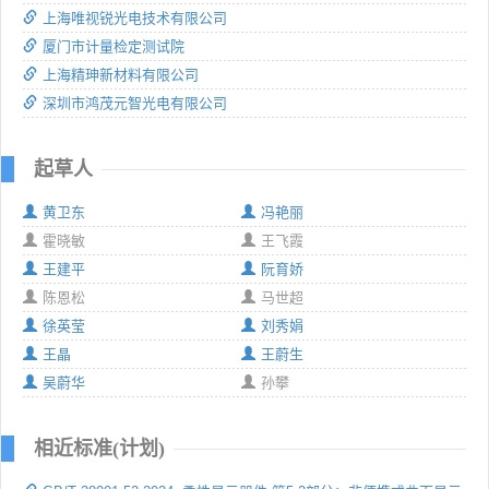
上海唯视锐光电技术有限公司
厦门市计量检定测试院
上海精珅新材料有限公司
深圳市鸿茂元智光电有限公司
起草人
黄卫东
冯艳丽
霍晓敏
王飞霞
王建平
阮育娇
陈恩松
马世超
徐英莹
刘秀娟
王晶
王蔚生
吴蔚华
孙攀
相近标准(计划)