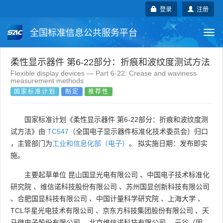
登录
注册
全国标准信息公共服务平台
Togg
navi
国家标准
行业标准
地方标准
柔性显示器件 第6-22部分：折痕和波纹度测试方法
Flexible display devices — Part 6-22: Crease and waviness
measurement methods
团体标准
企业标准
国际标准
国家标准计划
制定
推荐性
国外标准
技术委员会
国家标准计划《柔性显示器件 第6-22部分：折痕和波纹度测
试方法》由
TC547
（全国电子显示器件标准化技术委员会）归口
，主管部门为
工业和信息化部（电子）
。 拟实施日期：发布即实
施。
主要起草单位
昆山国显光电有限公司
、
中国电子技术标准化
研究院
、
维信诺科技股份有限公司
、
苏州国显创新科技有限公司
、
合肥国显科技有限公司
、
中国计量科学研究院
、
上海大学
、
TCL华星光电技术有限公司
、
京东方科技集团股份有限公司
、
天
马微电子股份有限公司
、
北京维信诺科技有限公司
、
云谷（固