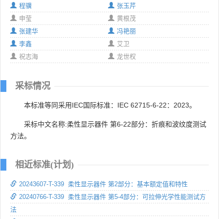
程骥
张玉芹
申莹
黄根茂
张建华
冯艳丽
李鑫
艾卫
祝志海
龙世权
采标情况
本标准等同采用IEC国际标准：IEC 62715-6-22：2023。
采标中文名称:柔性显示器件 第6-22部分：折痕和波纹度测试
方法。
相近标准(计划)
20243607-T-339 柔性显示器件 第2部分：基本额定值和特性
20240766-T-339 柔性显示器件 第5-4部分：可拉伸光学性能测试方
法