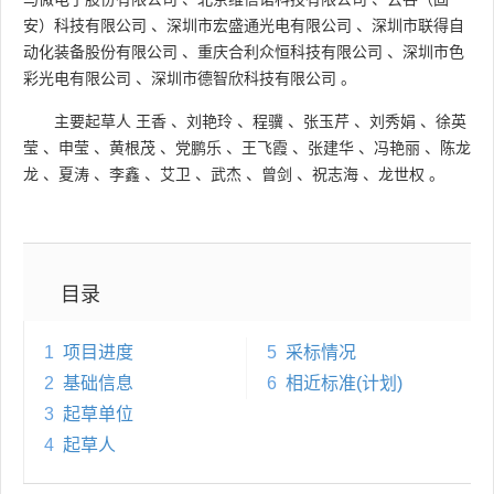
安）科技有限公司
、
深圳市宏盛通光电有限公司
、
深圳市联得自
动化装备股份有限公司
、
重庆合利众恒科技有限公司
、
深圳市色
彩光电有限公司
、
深圳市德智欣科技有限公司
。
主要起草人
王香
、
刘艳玲
、
程骥
、
张玉芹
、
刘秀娟
、
徐英
莹
、
申莹
、
黄根茂
、
党鹏乐
、
王飞霞
、
张建华
、
冯艳丽
、
陈龙
龙
、
夏涛
、
李鑫
、
艾卫
、
武杰
、
曾剑
、
祝志海
、
龙世权
。
目录
1
项目进度
5
采标情况
2
基础信息
6
相近标准(计划)
3
起草单位
4
起草人