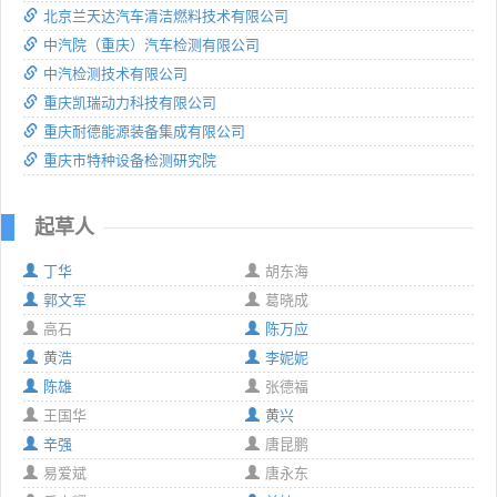
北京兰天达汽车清洁燃料技术有限公司
中汽院（重庆）汽车检测有限公司
中汽检测技术有限公司
重庆凯瑞动力科技有限公司
重庆耐德能源装备集成有限公司
重庆市特种设备检测研究院
起草人
丁华
胡东海
郭文军
葛晓成
高石
陈万应
黄浩
李妮妮
陈雄
张德福
王国华
黄兴
辛强
唐昆鹏
易爱斌
唐永东