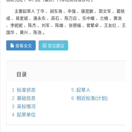
主要起草人
丁华
、
胡东海
、
辛强
、
唐昆鹏
、
郭文军
、
葛晓
成
、
易爱斌
、
唐永东
、
高石
、
陈万应
、
乐中耀
、
兰楠
、
黄浩
、
李妮妮
、
陈杰
、
刘军
、
陈雄
、
张德福
、
曾繁卓
、
王友红
、
王
国华
、
黄兴
、
陈浩
。
查看全文
意见建议
目录
1
标准状态
5
起草人
2
基础信息
6
相近标准(计划)
3
采标情况
4
起草单位