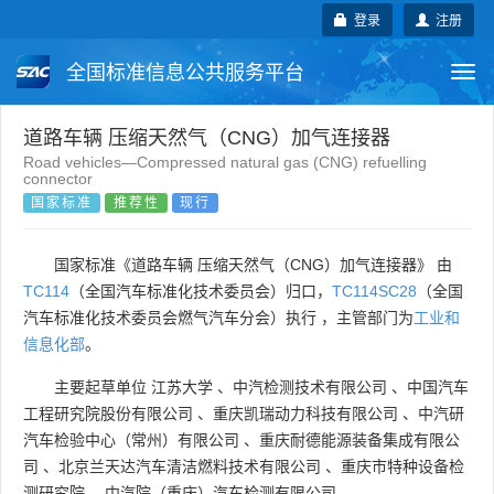
登录
注册
全国标准信息公共服务平台
Togg
navi
国家标准
行业标准
地方标准
道路车辆 压缩天然气（CNG）加气连接器
Road vehicles—Compressed natural gas (CNG) refuelling
connector
团体标准
企业标准
国际标准
国家标准
推荐性
现行
国外标准
技术委员会
国家标准《道路车辆 压缩天然气（CNG）加气连接器》 由
TC114
（全国汽车标准化技术委员会）归口，
TC114SC28
（全国
汽车标准化技术委员会燃气汽车分会）执行 ，主管部门为
工业和
信息化部
。
主要起草单位
江苏大学
、
中汽检测技术有限公司
、
中国汽车
工程研究院股份有限公司
、
重庆凯瑞动力科技有限公司
、
中汽研
汽车检验中心（常州）有限公司
、
重庆耐德能源装备集成有限公
司
、
北京兰天达汽车清洁燃料技术有限公司
、
重庆市特种设备检
测研究院
、
中汽院（重庆）汽车检测有限公司
。