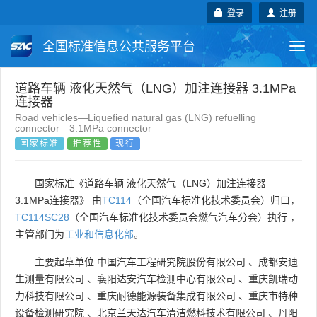
登录
注册
全国标准信息公共服务平台
Togg
navi
国家标准
行业标准
地方标准
道路车辆 液化天然气（LNG）加注连接器 3.1MPa
连接器
Road vehicles—Liquefied natural gas (LNG) refuelling
团体标准
企业标准
国际标准
connector—3.1MPa connector
国家标准
推荐性
现行
国外标准
技术委员会
国家标准《道路车辆 液化天然气（LNG）加注连接器
3.1MPa连接器》 由
TC114
（全国汽车标准化技术委员会）归口，
TC114SC28
（全国汽车标准化技术委员会燃气汽车分会）执行 ，
主管部门为
工业和信息化部
。
主要起草单位
中国汽车工程研究院股份有限公司
、
成都安迪
生测量有限公司
、
襄阳达安汽车检测中心有限公司
、
重庆凯瑞动
力科技有限公司
、
重庆耐德能源装备集成有限公司
、
重庆市特种
设备检测研究院
、
北京兰天达汽车清洁燃料技术有限公司
、
丹阳