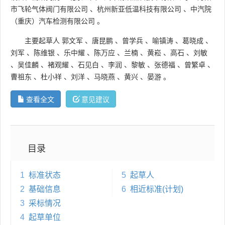
市飞轮气体阀门有限公司
、
杭州新亚低温科技有限公司
、
中汽院
（重庆）汽车检测有限公司
。
主要起草人
郭文军
、
唐昆鹏
、
曾学兵
、
喻镇涛
、
葛晓成
、
刘军
、
陈维银
、
乐中耀
、
陈万应
、
兰楠
、
黄崧
、
高石
、
刘敏
、
吴佳麟
、
褚观耀
、
石见白
、
李润
、
黎敏
、
张德福
、
曾繁卓
、
曹祖东
、
杜小祥
、
刘洋
、
马晓燕
、
黄兴
、
晏游
。
查看全文
意见建议
目录
1
标准状态
5
起草人
2
基础信息
6
相近标准(计划)
3
采标情况
4
起草单位