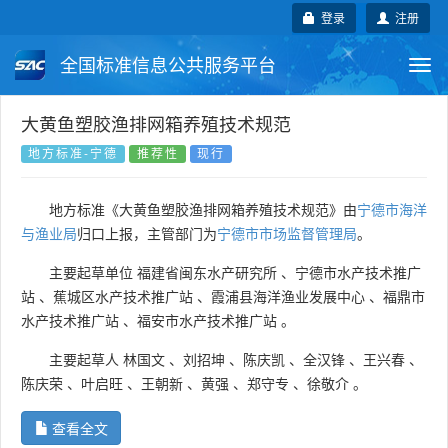
登录
注册
全国标准信息公共服务平台
Togg
navi
国家标准
行业标准
地方标准
大黄鱼塑胶渔排网箱养殖技术规范
地方标准-宁德
推荐性
现行
团体标准
企业标准
国际标准
地方标准《大黄鱼塑胶渔排网箱养殖技术规范》由
宁德市海洋
国外标准
技术委员会
与渔业局
归口上报，主管部门为
宁德市市场监督管理局
。
主要起草单位
福建省闽东水产研究所
、
宁德市水产技术推广
站
、
蕉城区水产技术推广站
、
霞浦县海洋渔业发展中心
、
福鼎市
水产技术推广站
、
福安市水产技术推广站
。
主要起草人
林国文
、
刘招坤
、
陈庆凯
、
全汉锋
、
王兴春
、
陈庆荣
、
叶启旺
、
王朝新
、
黄强
、
郑守专
、
徐敬介
。
查看全文