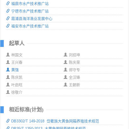
福鼎市水产技术推广站
宁德市水产技术推广站
霞浦县海洋渔业发展中心
福安市水产技术推广站
起草人
林国文
刘招坤
王兴春
陈庆荣
黄强
郑守专
陈庆凯
全汉锋
叶启旺
王朝新
徐敬介
相近标准(计划)
DB3302/T 149-2018 岱衢族大黄鱼网箱养殖技术规范
DB35/T 1350-2013 大黄鱼围网养殖技术规范