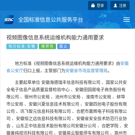
登录
注册
全国标准信息公共服务平台
Togg
navi
国家标准
行业标准
地方标准
视频图像信息系统运维机构能力通用要求
地方标准-安徽
推荐性
废止
团体标准
企业标准
国际标准
地方标准《视频图像信息系统运维机构能力通用要求》由
安徽
国外标准
技术委员会
省公安厅
归口上报，主管部门为
安徽省市场监督管理局
。
主要起草单位
安徽海德瑞丰信息科技有限公司
、
国家公共安
全电子信息产品质量监督检验中心
、
安徽田园居电子商务股份有
限公司
、
宿州市公安局
、
池州市公安局
、
淮南市公安局
、
蚌埠
市公安局
、
安徽兴夏信息技术有限公司
、
安徽四创电子股份有限
公司
、
讯飞智元信息科技有限公司
、
合肥市嘉辉电子科技有限公
司
、
安徽恒之远信息科技有限公司
、
安徽省安全技术防范行业协
会
、
山东正中信息技术股份有限公司安徽分公司
、
合肥学院
、
安
徽善纯视讯科技有限公司
、
安徽易云智能停车有限公司
、
滁州市