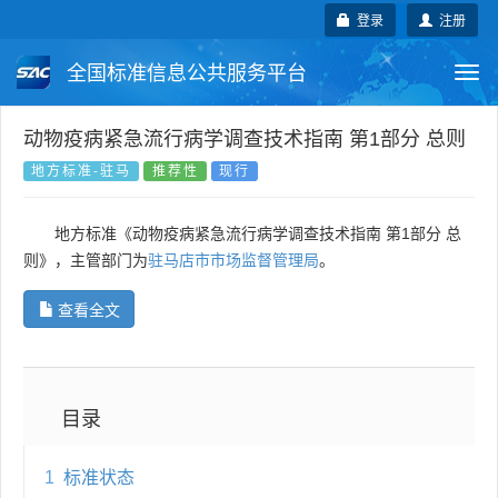
登录
注册
全国标准信息公共服务平台
Togg
navi
国家标准
行业标准
地方标准
动物疫病紧急流行病学调查技术指南 第1部分 总则
地方标准-驻马
推荐性
现行
团体标准
企业标准
国际标准
地方标准《动物疫病紧急流行病学调查技术指南 第1部分 总
国外标准
技术委员会
则》，主管部门为
驻马店市市场监督管理局
。
查看全文
目录
1
标准状态