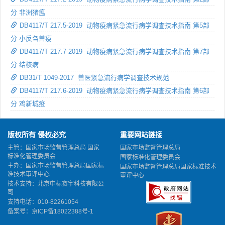
分 非洲猪瘟
DB4117/T 217.5-2019 动物疫病紧急流行病学调查技术指南 第5部
分 小反刍兽疫
DB4117/T 217.7-2019 动物疫病紧急流行病学调查技术指南 第7部
分 结核病
DB31/T 1049-2017 兽医紧急流行病学调查技术规范
DB4117/T 217.6-2019 动物疫病紧急流行病学调查技术指南 第6部
分 鸡新城疫
版权所有 侵权必究
重要网站链接
主管：国家市场监督管理总局 国家
国家市场监督管理总局
标准化管理委员会
国家标准化管理委员会
主办：国家市场监督管理总局国家标
国家市场监督管理总局国家标准技术
准技术审评中心
审评中心
技术支持：北京中标赛宇科技有限公
司
支持电话：010-82261054
备案号：
京ICP备18022388号-1