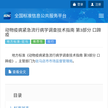
登录
注册
全国标准信息公共服务平台
Togg
navi
国家标准
行业标准
地方标准
动物疫病紧急流行病学调查技术指南 第3部分 口蹄
疫
团体标准
企业标准
国际标准
地方标准-驻马
推荐性
现行
国外标准
技术委员会
地方标准《动物疫病紧急流行病学调查技术指南 第3部分 口
蹄疫》，主管部门为
驻马店市市场监督管理局
。
查看全文
目录