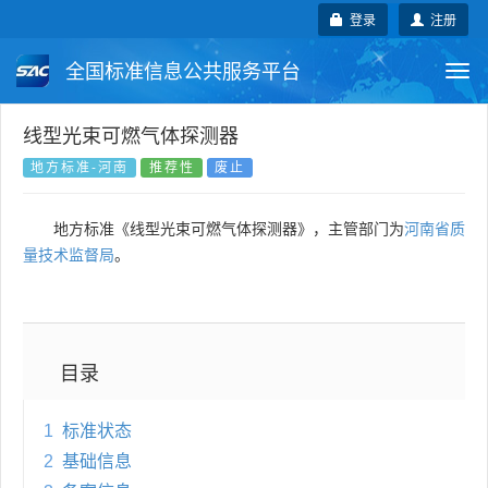
登录
注册
全国标准信息公共服务平台
Togg
navi
国家标准
行业标准
地方标准
线型光束可燃气体探测器
地方标准-河南
推荐性
废止
团体标准
企业标准
国际标准
地方标准《线型光束可燃气体探测器》，主管部门为
河南省质
国外标准
技术委员会
量技术监督局
。
目录
1
标准状态
2
基础信息