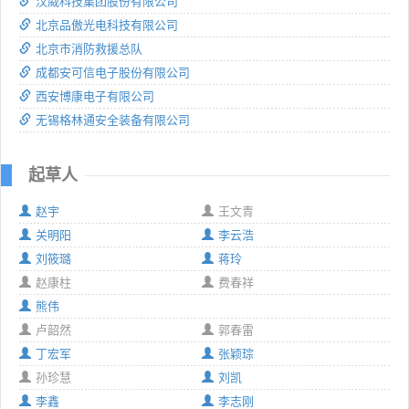
汉威科技集团股份有限公司
北京品傲光电科技有限公司
北京市消防救援总队
成都安可信电子股份有限公司
西安博康电子有限公司
无锡格林通安全装备有限公司
起草人
赵宇
王文青
关明阳
李云浩
刘筱璐
蒋玲
赵康柱
费春祥
熊伟
卢韶然
郭春雷
丁宏军
张颖琮
孙珍慧
刘凯
李鑫
李志刚