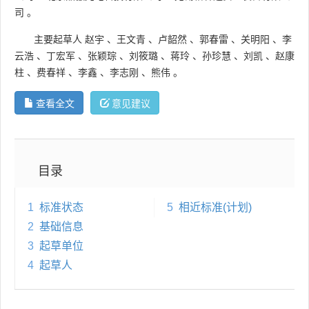
司
。
主要起草人
赵宇
、
王文青
、
卢韶然
、
郭春雷
、
关明阳
、
李
云浩
、
丁宏军
、
张颖琮
、
刘筱璐
、
蒋玲
、
孙珍慧
、
刘凯
、
赵康
柱
、
费春祥
、
李鑫
、
李志刚
、
熊伟
。
查看全文
意见建议
目录
1
标准状态
5
相近标准(计划)
2
基础信息
3
起草单位
4
起草人