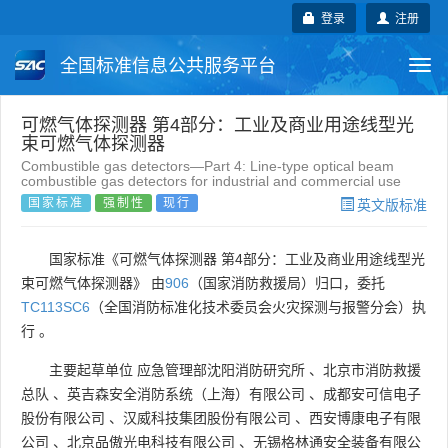
登录
注册
全国标准信息公共服务平台
Togg
navi
国家标准
行业标准
地方标准
可燃气体探测器 第4部分：工业及商业用途线型光
束可燃气体探测器
Combustible gas detectors—Part 4: Line-type optical beam
团体标准
企业标准
国际标准
combustible gas detectors for industrial and commercial use
国家标准
强制性
现行
英文版标准
国外标准
技术委员会
国家标准《可燃气体探测器 第4部分：工业及商业用途线型光
束可燃气体探测器》 由
906
（国家消防救援局）归口，委托
TC113SC6
（全国消防标准化技术委员会火灾探测与报警分会）执
行 。
主要起草单位
应急管理部沈阳消防研究所
、
北京市消防救援
总队
、
英吉森安全消防系统（上海）有限公司
、
成都安可信电子
股份有限公司
、
汉威科技集团股份有限公司
、
西安博康电子有限
公司
、
北京品傲光电科技有限公司
、
无锡格林通安全装备有限公