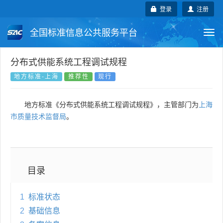
登录
注册
全国标准信息公共服务平台
Togg
navi
国家标准
行业标准
地方标准
分布式供能系统工程调试规程
地方标准-上海
推荐性
现行
团体标准
企业标准
国际标准
地方标准《分布式供能系统工程调试规程》，主管部门为
上海
国外标准
技术委员会
市质量技术监督局
。
目录
1
标准状态
2
基础信息