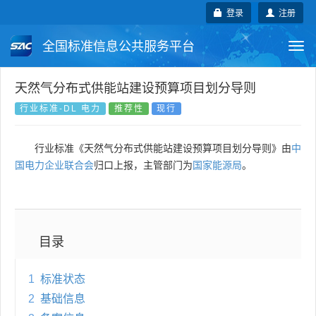
登录
注册
全国标准信息公共服务平台
Togg
navi
国家标准
行业标准
地方标准
天然气分布式供能站建设预算项目划分导则
行业标准-DL 电力
推荐性
现行
团体标准
企业标准
国际标准
行业标准《天然气分布式供能站建设预算项目划分导则》由
中
国外标准
技术委员会
国电力企业联合会
归口上报，主管部门为
国家能源局
。
目录
1
标准状态
2
基础信息