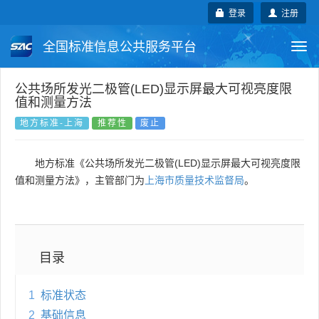
登录
注册
全国标准信息公共服务平台
Togg
navi
国家标准
行业标准
地方标准
公共场所发光二极管(LED)显示屏最大可视亮度限
值和测量方法
团体标准
企业标准
国际标准
地方标准-上海
推荐性
废止
国外标准
技术委员会
地方标准《公共场所发光二极管(LED)显示屏最大可视亮度限
值和测量方法》，主管部门为
上海市质量技术监督局
。
目录
1
标准状态
2
基础信息