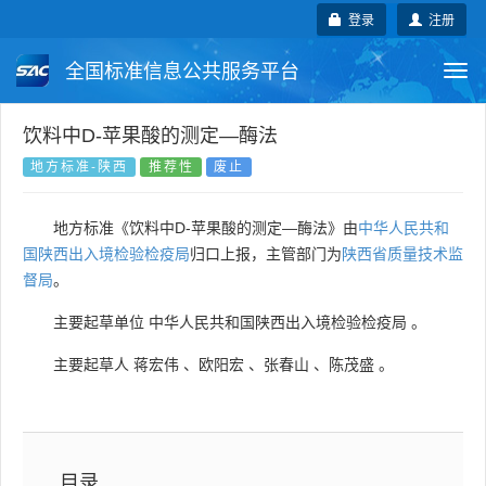
登录
注册
全国标准信息公共服务平台
Togg
navi
国家标准
行业标准
地方标准
饮料中D-苹果酸的测定—酶法
地方标准-陕西
推荐性
废止
团体标准
企业标准
国际标准
地方标准《饮料中D-苹果酸的测定—酶法》由
中华人民共和
国外标准
技术委员会
国陕西出入境检验检疫局
归口上报，主管部门为
陕西省质量技术监
督局
。
主要起草单位
中华人民共和国陕西出入境检验检疫局
。
主要起草人
蒋宏伟
、
欧阳宏
、
张春山
、
陈茂盛
。
目录