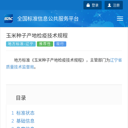
登录
注册
全国标准信息公共服务平台
Togg
navi
国家标准
行业标准
地方标准
玉米种子产地检疫技术规程
地方标准-辽宁
推荐性
现行
团体标准
企业标准
国际标准
地方标准《玉米种子产地检疫技术规程》，主管部门为
辽宁省
国外标准
技术委员会
质量技术监督局
。
目录
1
标准状态
2
基础信息