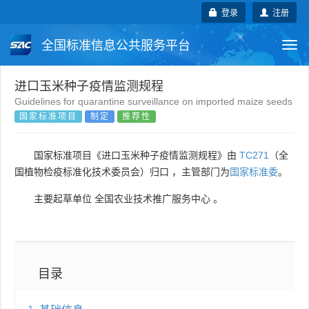
登录
注册
全国标准信息公共服务平台
Togg
navi
国家标准
行业标准
地方标准
进口玉米种子疫情监测规程
Guidelines for quarantine surveillance on imported maize seeds
国家标准项目
制定
推荐性
团体标准
企业标准
国际标准
国外标准
技术委员会
国家标准项目《进口玉米种子疫情监测规程》由
TC271
（全
国植物检疫标准化技术委员会）归口 ，主管部门为
国家标准委
。
主要起草单位
全国农业技术推广服务中心
。
目录