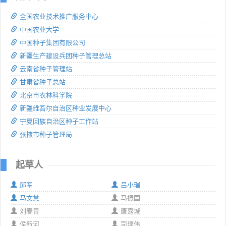
全国农业技术推广服务中心
中国农业大学
中国种子集团有限公司
新疆生产建设兵团种子管理总站
云南省种子管理站
甘肃省种子总站
北京市农林科学院
新疆维吾尔自治区种业发展中心
宁夏回族自治区种子工作站
张掖市种子管理局
起草人
邱军
吕小瑞
马文慧
马振国
刘春青
唐嘉城
侯新河
司建伟