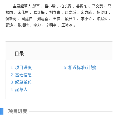
主要起草人
邱军
、
吕小瑞
、
柏长青
、
姜振东
、
马文慧
、
马
振国
、
宋伟彬
、
易红梅
、
刘春青
、
唐嘉城
、
宋方威
、
杨贺红
、
侯新河
、
司建伟
、
刘建喜
、
王佳
、
殷长生
、
李小玲
、
陈默洹
、
彭涛
、
张旭腾
、
李力
、
宁明宇
、
王冰冰
。
目录
1
项目进度
5
相近标准(计划)
2
基础信息
3
起草单位
4
起草人
项目进度