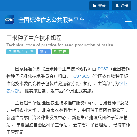
登录
注册
全国标准信息公共服务平台
Togg
navi
国家标准
行业标准
地方标准
玉米种子生产技术规程
Technical code of practice for seed production of maize
国家标准计划
修订
推荐性
团体标准
企业标准
国际标准
国外标准
技术委员会
国家标准计划《玉米种子生产技术规程》由
TC37
（全国农作
物种子标准化技术委员会）归口，
TC37SC3
（全国农作物种子标
准化技术委员会种子包装贮藏运输分会）执行 ，主管部门为
农业
农村部
。 拟实施日期：发布后6个月正式实施。
主要起草单位
全国农业技术推广服务中心
、
甘肃省种子总站
、
中国农业大学
、
北京市农林科学院
、
中国种子集团有限公司
、
新疆维吾尔自治区种业发展中心
、
新疆生产建设兵团种子管理总
站
、
宁夏回族自治区种子工作站
、
云南省种子管理站
、
张掖市种
子管理局
。