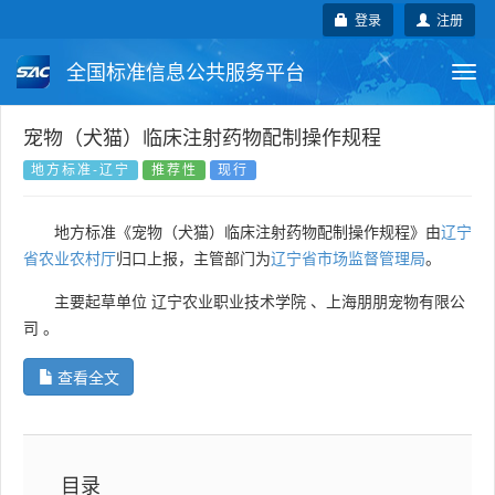
登录
注册
全国标准信息公共服务平台
Togg
navi
国家标准
行业标准
地方标准
宠物（犬猫）临床注射药物配制操作规程
地方标准-辽宁
推荐性
现行
团体标准
企业标准
国际标准
地方标准《宠物（犬猫）临床注射药物配制操作规程》由
辽宁
国外标准
技术委员会
省农业农村厅
归口上报，主管部门为
辽宁省市场监督管理局
。
主要起草单位
辽宁农业职业技术学院
、
上海朋朋宠物有限公
司
。
查看全文
目录