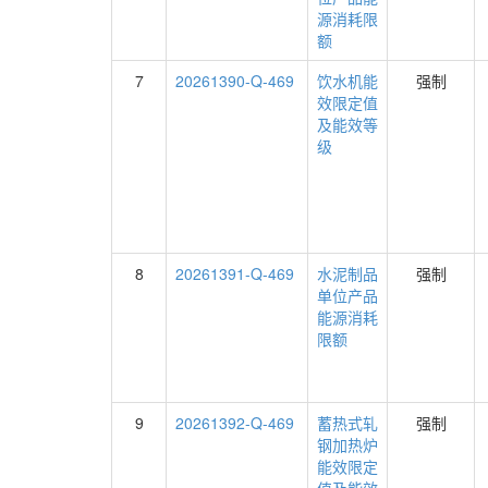
源消耗限
额
7
20261390-Q-469
饮水机能
强制
效限定值
及能效等
级
8
20261391-Q-469
水泥制品
强制
单位产品
能源消耗
限额
9
20261392-Q-469
蓄热式轧
强制
钢加热炉
能效限定