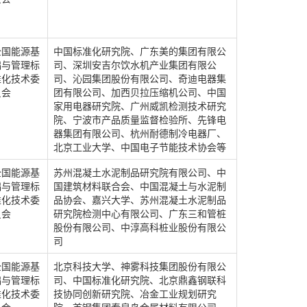
全国能源基
中国标准化研究院、广东美的集团有限公
础与管理标
司、深圳安吉尔饮水机产业集团有限公
准化技术委
司、沁园集团股份有限公司、奇迪电器集
员会
团有限公司、加西贝拉压缩机公司、中国
家用电器研究院、广州威凯检测技术研究
院、宁波市产品质量监督检验所、先锋电
器集团有限公司、杭州耐德制冷电器厂、
北京工业大学、中国电子节能技术协会等
全国能源基
苏州混凝土水泥制品研究院有限公司、中
础与管理标
国建筑材料联合会、中国混凝土与水泥制
准化技术委
品协会、嘉兴大学、苏州混凝土水泥制品
员会
研究院检测中心有限公司、广东三和管桩
股份有限公司、中淳高科桩业股份有限公
司
全国能源基
北京科技大学、神雾科技集团股份有限公
础与管理标
司、中国标准化研究院、北京鼎鑫钢联科
准化技术委
技协同创新研究院、冶金工业规划研究