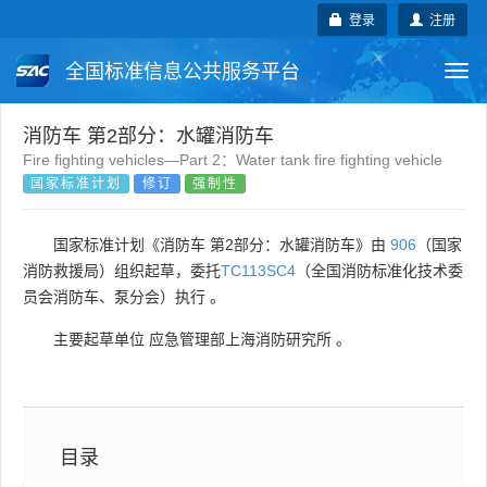
登录
注册
全国标准信息公共服务平台
Togg
navi
国家标准
行业标准
地方标准
消防车 第2部分：水罐消防车
Fire fighting vehicles—Part 2：Water tank fire fighting vehicle
国家标准计划
修订
强制性
团体标准
企业标准
国际标准
国外标准
技术委员会
国家标准计划《消防车 第2部分：水罐消防车》由
906
（国家
消防救援局）组织起草，委托
TC113SC4
（全国消防标准化技术委
员会消防车、泵分会）执行 。
主要起草单位
应急管理部上海消防研究所
。
目录