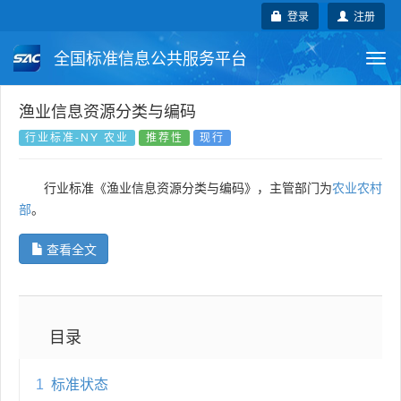
登录
注册
全国标准信息公共服务平台
Togg
navi
国家标准
行业标准
地方标准
渔业信息资源分类与编码
行业标准-NY 农业
推荐性
现行
团体标准
企业标准
国际标准
行业标准《渔业信息资源分类与编码》，主管部门为
农业农村
国外标准
技术委员会
部
。
查看全文
目录
1
标准状态