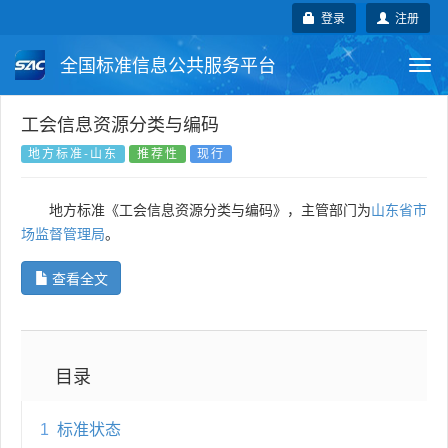
登录
注册
全国标准信息公共服务平台
Togg
navi
国家标准
行业标准
地方标准
工会信息资源分类与编码
地方标准-山东
推荐性
现行
团体标准
企业标准
国际标准
地方标准《工会信息资源分类与编码》，主管部门为
山东省市
国外标准
技术委员会
场监督管理局
。
查看全文
目录
1
标准状态