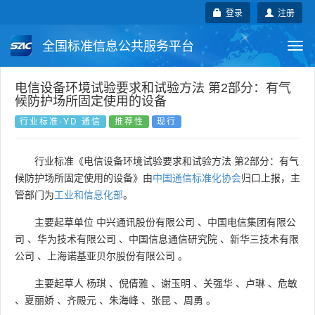
登录
注册
全国标准信息公共服务平台
Togg
navi
国家标准
行业标准
地方标准
电信设备环境试验要求和试验方法 第2部分：有气
候防护场所固定使用的设备
团体标准
企业标准
国际标准
行业标准-YD 通信
推荐性
现行
国外标准
技术委员会
行业标准《电信设备环境试验要求和试验方法 第2部分：有气
候防护场所固定使用的设备》由
中国通信标准化协会
归口上报，主
管部门为
工业和信息化部
。
主要起草单位
中兴通讯股份有限公司
、
中国电信集团有限公
司
、
华为技术有限公司
、
中国信息通信研究院
、
新华三技术有限
公司
、
上海诺基亚贝尔股份有限公司
。
主要起草人
杨琪
、
倪倩雅
、
谢玉明
、
关强华
、
卢琳
、
危敏
、
夏丽娇
、
齐殿元
、
朱海峰
、
张昆
、
周勇
。