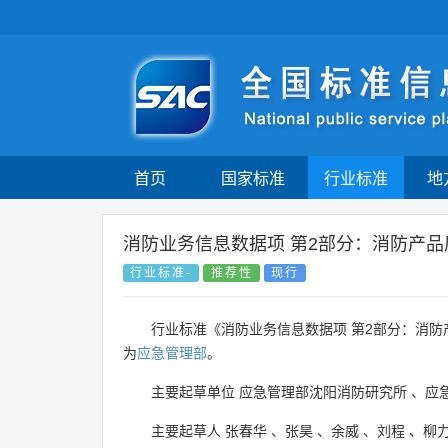
首页
国家标准
行业标准
地
消防业务信息数据项 第2部分：消防产
行业标准-
推荐性
现行
行业标准《消防业务信息数据项 第2部分：消
为
应急管理部
。
主要起草单位
应急管理部沈阳消防研究所
、
应
主要起草人
张春华
、
张昊
、
余威
、
刘程
、
柳