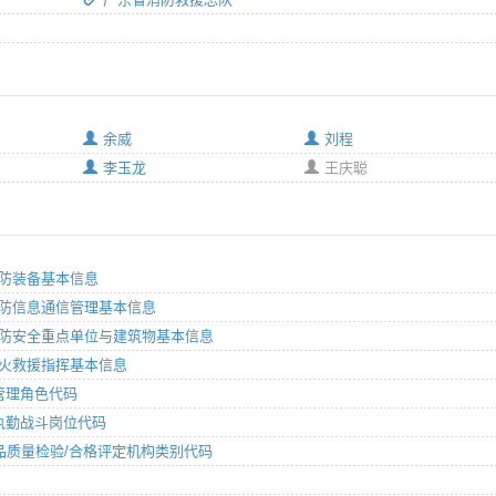
余威
刘程
李玉龙
王庆聪
：消防装备基本信息
分：消防信息通信管理基本信息
部分：消防安全重点单位与建筑物基本信息
分：灭火救援指挥基本信息
监督管理角色代码
部队执勤战斗岗位代码
消防产品质量检验/合格评定机构类别代码