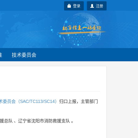
登录
注册
准
技术委员会
会（SAC/TC113/SC14）
归口上报，主管部门
援总队
、
辽宁省沈阳市消防救援支队
。