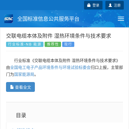
登录
注册
全国标准信息公共服务平台
Togg
navi
国家标准
行业标准
地方标准
交联电缆本体及附件 湿热环境条件与技术要求
行业标准-NB 能源
推荐性
现行
团体标准
企业标准
国际标准
行业标准《交联电缆本体及附件 湿热环境条件与技术要求》
国外标准
技术委员会
由
全国电工电子产品环境条件与环境试验标委会
归口上报，主管部
门为
国家能源局
。
查看全文
目录