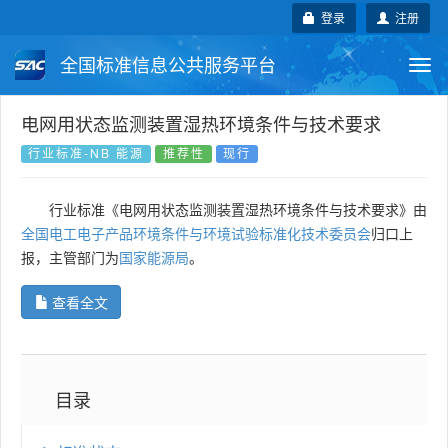
登录
注册
全国标准信息公共服务平台
Togg
navi
国家标准
行业标准
地方标准
电网用状态监测装置湿热环境条件与技术要求
行业标准-NB 能源
推荐性
现行
团体标准
企业标准
国际标准
行业标准《电网用状态监测装置湿热环境条件与技术要求》由
国外标准
技术委员会
全国电工电子产品环境条件与环境试验标准化技术委员会
归口上
报，主管部门为
国家能源局
。
查看全文
目录