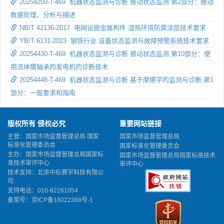
20254250-T-469 机器状态监测与诊断 振动状态监测 第2部分：振动
数据处理、分析与描述
NB/T 42136-2017 电网设施金属构件 湿热环境防腐涂层技术要求
YB/T 6131-2023 钢铁行业 设备状态监测与故障预警系统技术要求
20254430-T-469 机器状态监测与诊断 振动状态监测 第10部分：使
用流体膜轴承的发电机的诊断技术
20254448-T-469 机器状态监测与诊断 基于摩擦学的监测与诊断 第1
部分：一般要求和指南
版权所有 侵权必究
重要网站链接
主管：国家市场监督管理总局 国家
国家市场监督管理总局
标准化管理委员会
国家标准化管理委员会
主办：国家市场监督管理总局国家标
国家市场监督管理总局国家标准技术
准技术审评中心
审评中心
技术支持：北京中标赛宇科技有限公
司
支持电话：010-82261054
备案号：
京ICP备18022388号-1