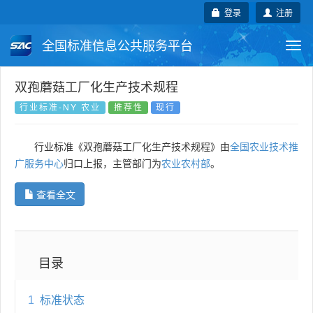
登录
注册
全国标准信息公共服务平台
Togg
navi
国家标准
行业标准
地方标准
双孢蘑菇工厂化生产技术规程
行业标准-NY 农业
推荐性
现行
团体标准
企业标准
国际标准
行业标准《双孢蘑菇工厂化生产技术规程》由
全国农业技术推
国外标准
技术委员会
广服务中心
归口上报，主管部门为
农业农村部
。
查看全文
目录
1
标准状态