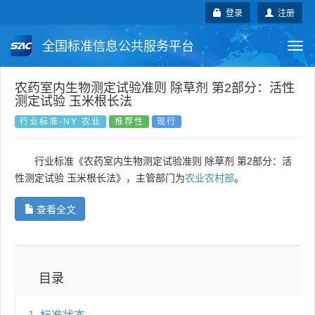
登录
注册
全国标准信息公共服务平台
Togg
navi
国家标准
行业标准
地方标准
农药室内生物测定试验准则 除草剂 第2部分：活性
测定试验 玉米根长法
团体标准
企业标准
国际标准
行业标准-NY 农业
推荐性
现行
国外标准
技术委员会
行业标准《农药室内生物测定试验准则 除草剂 第2部分：活
性测定试验 玉米根长法》，主管部门为
农业农村部
。
查看全文
目录