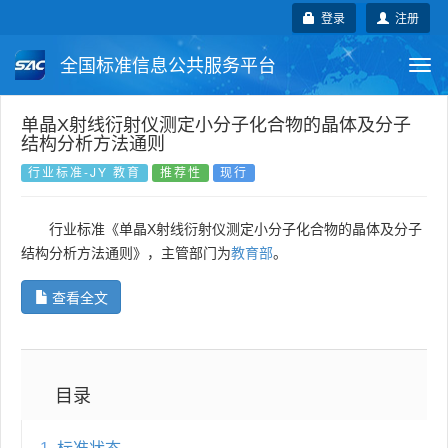
登录
注册
全国标准信息公共服务平台
Togg
navi
国家标准
行业标准
地方标准
单晶X射线衍射仪测定小分子化合物的晶体及分子
结构分析方法通则
团体标准
企业标准
国际标准
行业标准-JY 教育
推荐性
现行
国外标准
技术委员会
行业标准《单晶X射线衍射仪测定小分子化合物的晶体及分子
结构分析方法通则》，主管部门为
教育部
。
查看全文
目录