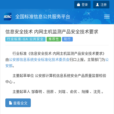
登录
注册
全国标准信息公共服务平台
Togg
navi
国家标准
行业标准
地方标准
信息安全技术 内网主机监测产品安全技术要求
行业标准-GA 公共安全
推荐性
现行
团体标准
企业标准
国际标准
行业标准《信息安全技术 内网主机监测产品安全技术要求》
国外标准
技术委员会
由
公安部信息系统安全标准化技术委员会
归口上报，主管部门为
公
安部
。
主要起草单位
公安部计算机信息系统安全产品质量监督检验
中心
。
主要起草人
邹春明
、
田原
、
刘瑞
、
俞优
、
陆臻
、
沈亮
。
查看全文