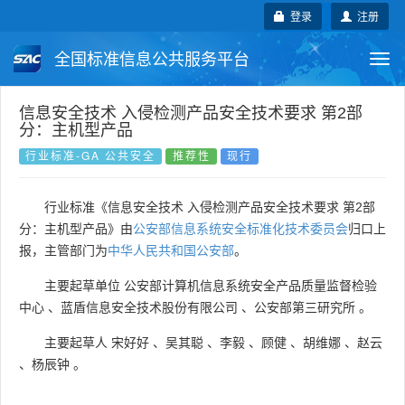
登录
注册
全国标准信息公共服务平台
Togg
navi
国家标准
行业标准
地方标准
信息安全技术 入侵检测产品安全技术要求 第2部
分：主机型产品
团体标准
企业标准
国际标准
行业标准-GA 公共安全
推荐性
现行
国外标准
技术委员会
行业标准《信息安全技术 入侵检测产品安全技术要求 第2部
分：主机型产品》由
公安部信息系统安全标准化技术委员会
归口上
报，主管部门为
中华人民共和国公安部
。
主要起草单位
公安部计算机信息系统安全产品质量监督检验
中心
、
蓝盾信息安全技术股份有限公司
、
公安部第三研究所
。
主要起草人
宋好好
、
吴其聪
、
李毅
、
顾健
、
胡维娜
、
赵云
、
杨辰钟
。